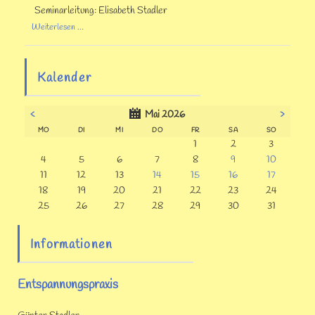
Seminarleitung: Elisabeth Stadler
Ausbildungsseminar
Weiterlesen …
Klangmassage
II
Kalender
<
>
Mai 2026
NTAG
ENSTAG
TTWOCH
NNERSTAG
EITAG
MSTAG
NNTAG
MO
DI
MI
DO
FR
SA
SO
1
2
3
4
5
6
7
8
9
10
11
12
13
14
15
16
17
18
19
20
21
22
23
24
25
26
27
28
29
30
31
Informationen
Entspannungspraxis